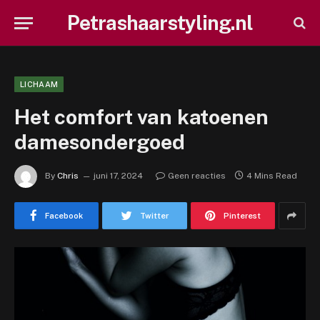
Petrashaarstyling.nl
LICHAAM
Het comfort van katoenen
damesondergoed
By
Chris
juni 17, 2024
Geen reacties
4 Mins Read
Facebook
Twitter
Pinterest